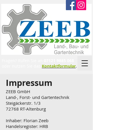
Fragen? Rufen Sie an
07121 9885 068
oder nutzen Sie das
Kontaktformular
.
Impressum
ZEEB GmbH
Land-, Forst- und Gartentechnik
Steigäckerstr. 1/3
72768 RT-Altenburg
Inhaber: Florian Zeeb
Handelsregister: HRB